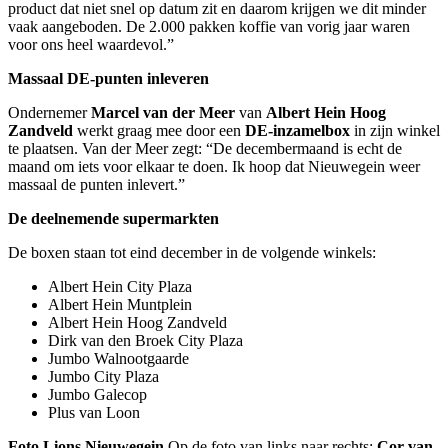
product dat niet snel op datum zit en daarom krijgen we dit minder
vaak aangeboden. De 2.000 pakken koffie van vorig jaar waren
voor ons heel waardevol.”
Massaal DE-punten inleveren
Ondernemer
Marcel van der Meer
van
Albert Hein Hoog
Zandveld
werkt graag mee door een
DE-inzamelbox
in zijn winkel
te plaatsen. Van der Meer zegt: “De decembermaand is echt de
maand om iets voor elkaar te doen. Ik hoop dat Nieuwegein weer
massaal de punten inlevert.”
De deelnemende supermarkten
De boxen staan tot eind december in de volgende winkels:
Albert Hein City Plaza
Albert Hein Muntplein
Albert Hein Hoog Zandveld
Dirk van den Broek City Plaza
Jumbo Walnootgaarde
Jumbo City Plaza
Jumbo Galecop
Plus van Loon
Foto Lions Nieuwegein
Op de foto van links naar rechts:
Cor van