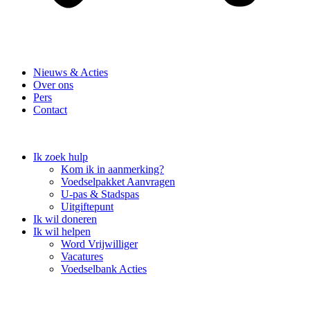
Nieuws & Acties
Over ons
Pers
Contact
Ik zoek hulp
Kom ik in aanmerking?
Voedselpakket Aanvragen
U-pas & Stadspas
Uitgiftepunt
Ik wil doneren
Ik wil helpen
Word Vrijwilliger
Vacatures
Voedselbank Acties