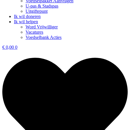
Voedselpakket Aanvragen
U-pas & Stadspas
Uitgiftepunt
Ik wil doneren
Ik wil helpen
Word Vrijwilliger
Vacatures
Voedselbank Acties
€
0,00
0