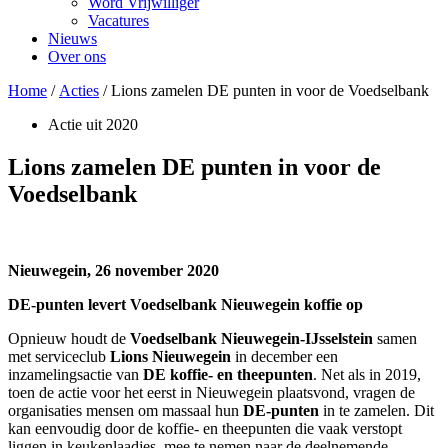
Word Vrijwilliger
Vacatures
Nieuws
Over ons
Home
/
Acties
/ Lions zamelen DE punten in voor de Voedselbank
Actie uit
2020
Lions zamelen DE punten in voor de
Voedselbank
Nieuwegein, 26 november 2020
DE-punten levert Voedselbank Nieuwegein koffie op
Opnieuw houdt de
Voedselbank Nieuwegein-IJsselstein
samen
met serviceclub
Lions Nieuwegein
in december een
inzamelingsactie van
DE koffie- en theepunten
. Net als in 2019,
toen de actie voor het eerst in Nieuwegein plaatsvond, vragen de
organisaties mensen om massaal hun
DE-punten
in te zamelen. Dit
kan eenvoudig door de koffie- en theepunten die vaak verstopt
liggen in keukenlaadjes, mee te nemen naar de deelnemende