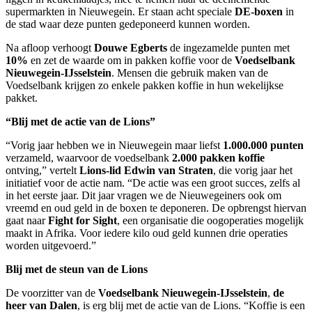
supermarkten in Nieuwegein. Er staan acht speciale
DE-boxen
in
de stad waar deze punten gedeponeerd kunnen worden.
Na afloop verhoogt
Douwe Egberts
de ingezamelde punten met
10%
en zet de waarde om in pakken koffie voor de
Voedselbank
Nieuwegein-IJsselstein
. Mensen die gebruik maken van de
Voedselbank krijgen zo enkele pakken koffie in hun wekelijkse
pakket.
“Blij met de actie van de Lions”
“Vorig jaar hebben we in Nieuwegein maar liefst
1.000.000 punten
verzameld, waarvoor de voedselbank
2.000 pakken koffie
ontving,” vertelt
Lions-lid Edwin van Straten
, die vorig jaar het
initiatief voor de actie nam. “De actie was een groot succes, zelfs al
in het eerste jaar. Dit jaar vragen we de Nieuwegeiners ook om
vreemd en oud geld in de boxen te deponeren. De opbrengst hiervan
gaat naar
Fight for Sight
, een organisatie die oogoperaties mogelijk
maakt in Afrika. Voor iedere kilo oud geld kunnen drie operaties
worden uitgevoerd.”
Blij met de steun van de Lions
De voorzitter van de
Voedselbank Nieuwegein-IJsselstein
,
de
heer van Dalen
, is erg blij met de actie van de Lions. “Koffie is een