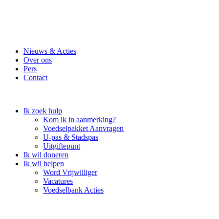
Nieuws & Acties
Over ons
Pers
Contact
Ik zoek hulp
Kom ik in aanmerking?
Voedselpakket Aanvragen
U-pas & Stadspas
Uitgiftepunt
Ik wil doneren
Ik wil helpen
Word Vrijwilliger
Vacatures
Voedselbank Acties