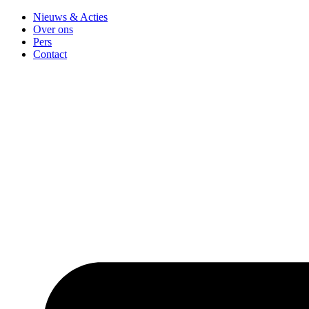
Ga
Nieuws & Acties
naar
Over ons
de
Pers
inhoud
Contact